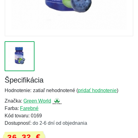
Špecifikácia
Hodnotenie:
zatiaľ nehodnotené (
pridať hodnotenie
)
Značka:
Green World
Farba:
Farebné
Kód tovaru: 0169
Dostupnosť:
do 2-6 dní od objednania
36,32 €