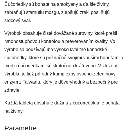
Čučoriedky sú bohaté na antokyany a ďalšie živiny,
zabraňujú starnutiu mozgu, zlepšujú zrak, posilňujú
srdcový sval.
Výrobok obsahuje čisté dovážané suroviny, ktoré prešli
mnohostupňovou kontrolou a preverovaním kvality. Vo
výrobe sa používajú iba vysoko kvalitné kanadské
čučoriedky, ktoré sú príznačné svojimi väčšími bobuľami a
medzi čučoriedkami sú skutočnou kráľovnou. V zložení
výrobku je tiež prírodný komplexný ovocno-zeleninový
enzým z Taiwanu, ktorý je dôveryhodný a bezpečný pre
zdravie.
Každá tableta obsahuje dužinu z čučoriedok a je bohatá
na živiny.
Parametre