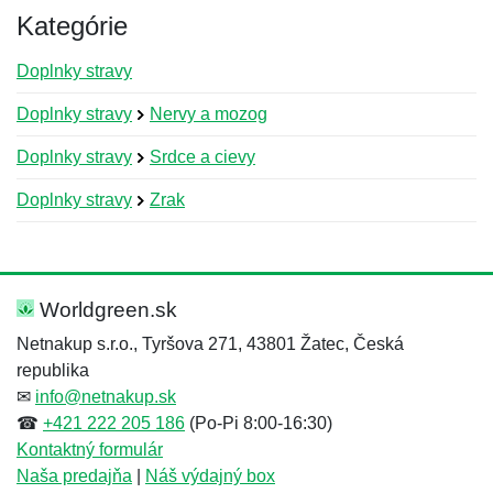
Kategórie
Doplnky stravy
Doplnky stravy
Nervy a mozog
Doplnky stravy
Srdce a cievy
Doplnky stravy
Zrak
Nová recenzia
Nová otázka
Hodnotenie:
Meno:
*
*
Worldgreen.sk
Netnakup s.r.o., Tyršova 271, 43801 Žatec, Česká
republika
Meno:
E-mail:
*
*
✉
info@netnakup.sk
☎
+421 222 205 186
(Po-Pi 8:00-16:30)
Kontaktný formulár
Naša predajňa
|
Náš výdajný box