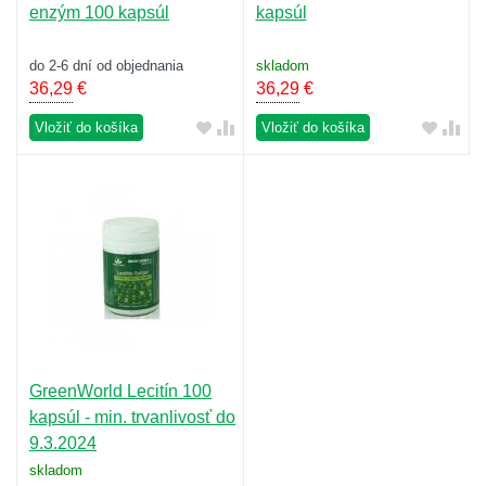
enzým 100 kapsúl
kapsúl
do 2-6 dní od objednania
skladom
36,29
€
36,29
€
Vložiť do košíka
Vložiť do košíka
GreenWorld Lecitín 100
kapsúl - min. trvanlivosť do
9.3.2024
skladom