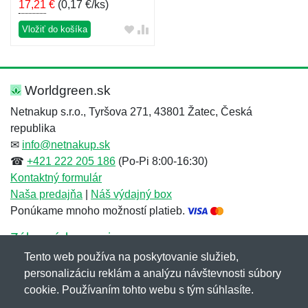
17,21
€
(
0,17 €/ks
)
Vložiť do košíka
Worldgreen.sk
Netnakup s.r.o., Tyršova 271, 43801 Žatec, Česká
republika
✉
info@netnakup.sk
☎
+421 222 205 186
(Po-Pi 8:00-16:30)
Kontaktný formulár
Naša predajňa
|
Náš výdajný box
Ponúkame mnoho možností platieb.
Zákaznícky servis
Tento web používa na poskytovanie služieb,
Novinky emailom
personalizáciu reklám a analýzu návštevnosti súbory
cookie. Používaním tohto webu s tým súhlasíte.