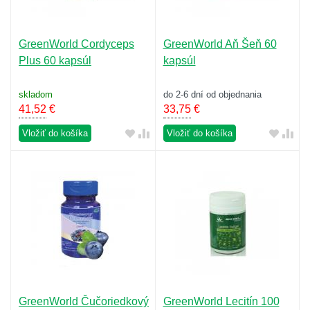
GreenWorld Cordyceps
GreenWorld Aň Šeň 60
Plus 60 kapsúl
kapsúl
skladom
do 2-6 dní od objednania
41,52
€
33,75
€
Vložiť do košíka
Vložiť do košíka
GreenWorld Čučoriedkový
GreenWorld Lecitín 100