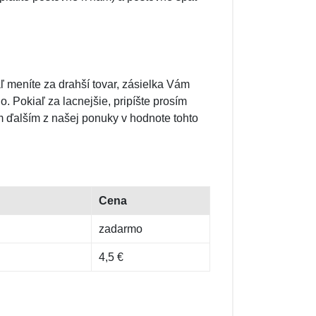
aľ meníte za drahší tovar, zásielka Vám
. Pokiaľ za lacnejšie, pripíšte prosím
čím ďalším z našej ponuky v hodnote tohto
Cena
zadarmo
4,5 €