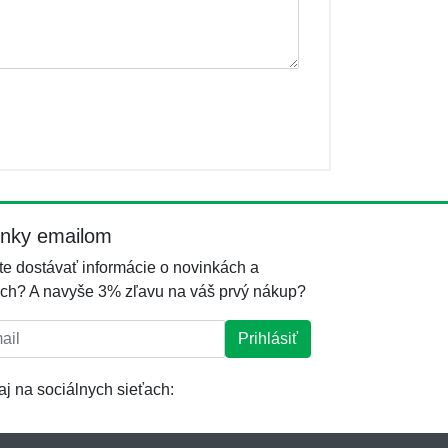
inky emailom
e dostávať informácie o novinkách a
ch? A navyše 3% zľavu na váš prvý nákup?
l:
Prihlásiť
j na sociálnych sieťach: