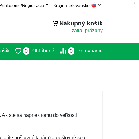
Prihlásenie/Registrácia
Krajina:
Slovensko
Nákupný košík
zatiaľ prázdny
ošík
Obľúbené
Porovnanie
0
0
 Ak ste sa napriek tomu do veľkosti
platíte poštovné k nám) a poštovné späť