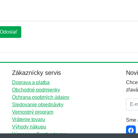
Odoslať
Zákaznícky servis
Nov
Doprava a platba
Chcet
Obchodné podmienky
zľavá
Ochrana osobných údajov
E-mai
Sledovanie objednávky
Vernostný program
Vrátenie tovaru
Sme a
Výhody nákupu
Výmena veľkosti a tovaru