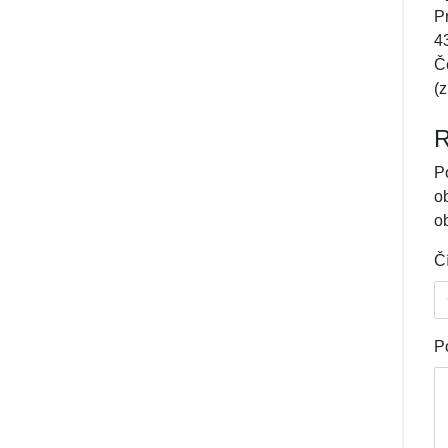
P
4
Č
(
R
Po
o
ob
Č
P