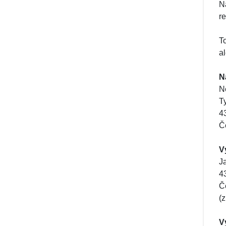
Na
re
T
a
N
N
T
4
Č
V
J
4
Č
(
V