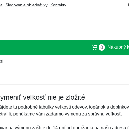
ba
Sledovanie objednávky
Kontakty
Nákupný k
0
ti
ymeniť veľkosť nie je zložité
ájdete tu podrobné tabuľky veľkostí odevov, topánok a doplnkov.
etrafili, ponúkame vám zadarmo výmenu za správnu veľkosť.
ovar na výmenu zašlite do 14 dní od obdržania na našu adresu (