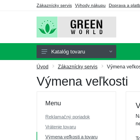
Zákaznícky servis
Výhody nákupu
Doprava a plat
Katalóg tovaru
Doplnky stravy
Úvod
Zákaznícky servis
Výmena veľkos
Nápoje
Výmena veľkosti
Turmalín
Drogérie
Menu
V
Ozonátory
N
Reklamačný poriadok
Výhodné balíčky
n
Vrátenie tovaru
Darčekové poukazy
Výmena veľkosti a tovaru
T