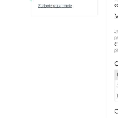
Výpredaj
o
Zadanie reklamácie
M
J
p
č
pr
C
O