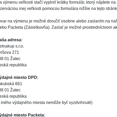
 výmenu veľkosti stačí vyplniť krátky formulár, ktorý nájdete na
zerváciou inej veľkosti pomocou formulára nižšie na tejto stránk
ovar na výmenu je možné doručiť osobne alebo zaslaním na na
lebo Packeta (Zásielkovňa). Zaslať je možné prostredníctvom a
aša adresa:
etnakup s.r.o.
yršova 271
38 01 Žatec
eská republika
ýdajné miesto DPD:
akubská 661
38 01 Žatec
eská republika
z iného výdajného miesta nemôže byť vyzdvihnuté)
ýdajné miesto Packeta: