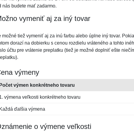
d nás budete mať zadarmo.
ožno vymeniť aj za iný tovar
e možné tiež vymeniť aj za inú farbu alebo úplne iný tovar. Poki
otom dorazí na dobierku s cenou rozdielu vráteného a tohto iného
íslo účtu pre vrátenie preplatku (tiež je možné doplniť ešte nie
eplatku).
ena výmeny
Počet výmen konkrétneho tovaru
1. výmena veľkosti konkrétneho tovaru
Každá ďalšia výmena
známenie o výmene veľkosti