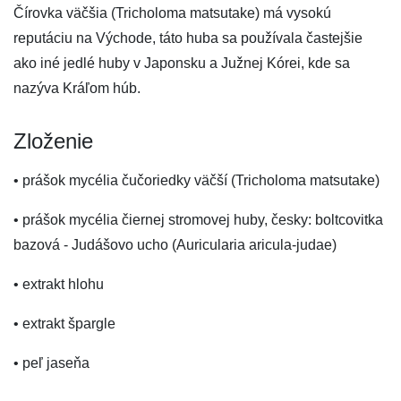
Čírovka väčšia (Tricholoma matsutake) má vysokú
reputáciu na Východe, táto huba sa používala častejšie
ako iné jedlé huby v Japonsku a Južnej Kórei, kde sa
nazýva Kráľom húb.
Zloženie
• prášok mycélia čučoriedky väčší (Tricholoma matsutake)
• prášok mycélia čiernej stromovej huby, česky: boltcovitka
bazová - Judášovo ucho (Auricularia aricula-judae)
• extrakt hlohu
• extrakt špargle
• peľ jaseňa