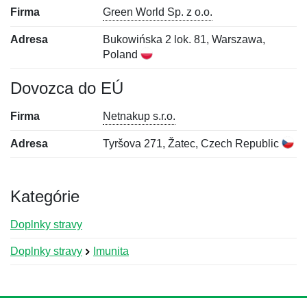
Firma
Green World Sp. z o.o.
Adresa
Bukowińska 2 lok. 81, Warszawa,
Poland
Dovozca do EÚ
Firma
Netnakup s.r.o.
Adresa
Tyršova 271, Žatec, Czech Republic
Kategórie
Doplnky stravy
Doplnky stravy
Imunita
Nová recenzia
Nová otázka