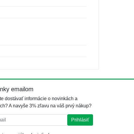
inky emailom
e dostávať informácie o novinkách a
ch? A navyše 3% zľavu na váš prvý nákup?
l:
Prihlásiť