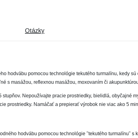
Otázky
ého hodvábu pomocou technológie tekutého turmalínu, kedy sú d
eľné s masážou, reflexnou masážou, moxovaním či akupunktúrou
45 stupňov. Nepoužívajte pracie prostriedky, bielidlá, obyčajné 
ie prostriedky. Namáčať a prepierať výrobok nie viac ako 5 min
odného hodvábu pomocou technológie "tekutého turmalínu" s kry