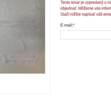
Tento tovar je vypredaný u n
objednať. Môžeme vás infor
Stačí nižšie napísať váš emai
E-mail:
*