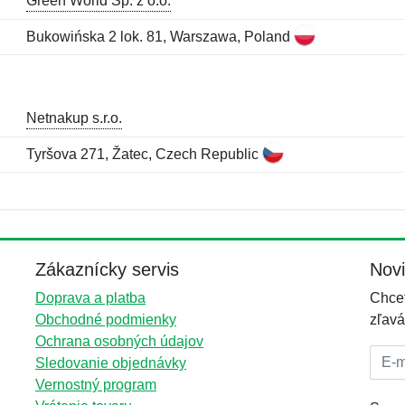
Green World Sp. z o.o.
Bukowińska 2 lok. 81, Warszawa, Poland
Netnakup s.r.o.
Tyršova 271, Žatec, Czech Republic
Meno:
E-mail:
*
*
E-mail:
*
Zákaznícky servis
Nov
Doprava a platba
Chcet
Obchodné podmienky
zľavá
Ochrana osobných údajov
E-mai
Sledovanie objednávky
Vernostný program