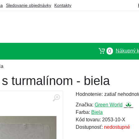
ba
Sledovanie objednávky
Kontakty
Nákupný k
0
la
s turmalínom - biela
Hodnotenie:
zatiaľ nehodnot
Značka:
Green World
Farba:
Biela
Kód tovaru: 2053-10-X
Dostupnosť:
nedostupné