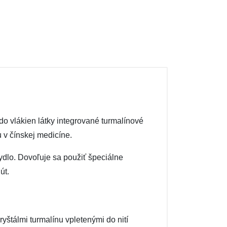
o vlákien látky integrované turmalínové
 v čínskej medicíne.
mydlo. Dovoľuje sa použiť špeciálne
út.
štálmi turmalínu vpletenými do nití