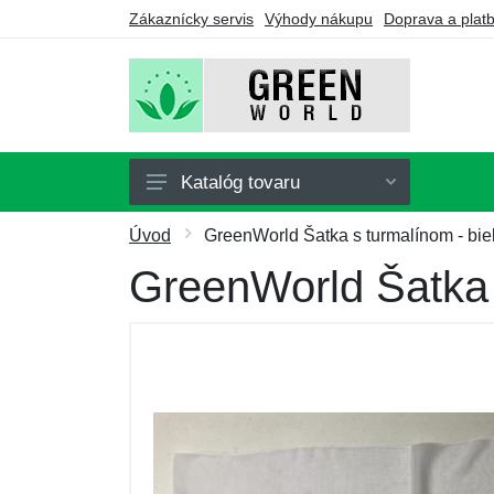
Zákaznícky servis
Výhody nákupu
Doprava a plat
Katalóg tovaru
Doplnky stravy
Úvod
GreenWorld Šatka s turmalínom - bie
Nápoje
GreenWorld Šatka 
Turmalín
Drogérie
Ozonátory
Výhodné balíčky
Darčekové poukazy