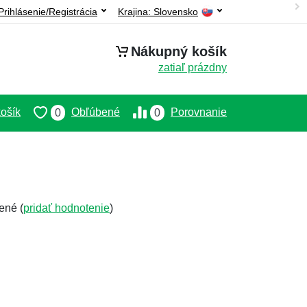
Prihlásenie/Registrácia
Krajina:
Slovensko
Nákupný košík
zatiaľ prázdny
ošík
Obľúbené
Porovnanie
0
0
ené (
pridať hodnotenie
)