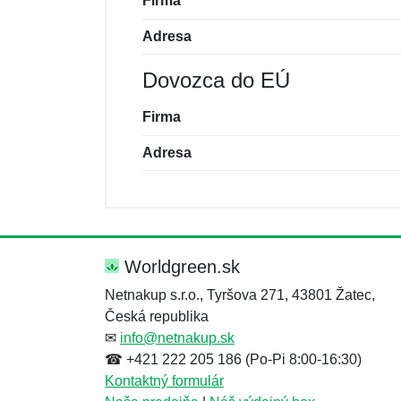
Firma
Adresa
Dovozca do EÚ
Firma
Adresa
Nová recenzia
Nová otázka
Hodnotenie:
Meno:
*
*
Worldgreen.sk
Netnakup s.r.o., Tyršova 271, 43801 Žatec,
Česká republika
Správa
Správa
*
*
✉
info@netnakup.sk
☎ +421 222 205 186 (Po-Pi 8:00-16:30)
Kontaktný formulár