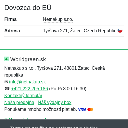
Dovozca do EÚ
Firma
Netnakup s.r.o.
Adresa
Tyršova 271, Žatec, Czech Republic
Nová recenzia
Nová otázka
Hodnotenie:
Meno:
*
*
Worldgreen.sk
Netnakup s.r.o., Tyršova 271, 43801 Žatec, Česká
republika
Meno:
E-mail:
*
*
✉
info@netnakup.sk
☎
+421 222 205 186
(Po-Pi 8:00-16:30)
Kontaktný formulár
Naša predajňa
|
Náš výdajný box
E-mail:
*
Ponúkame mnoho možností platieb.
Správa
*
Zákaznícky servis