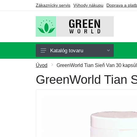
Zákaznícky servis
Výhody nákupu
Doprava a plat
Katalóg tovaru
Doplnky stravy
Úvod
GreenWorld Tian Sieň Van 30 kapsúl
Nápoje
GreenWorld Tian S
Turmalín
Drogérie
Ozonátory
Výhodné balíčky
Darčekové poukazy