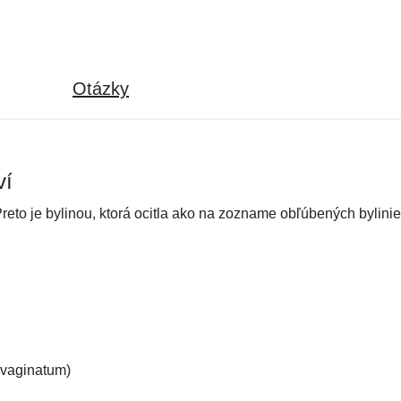
Otázky
ví
eto je bylinou, ktorá ocitla ako na zozname obľúbených byliniek
 vaginatum)