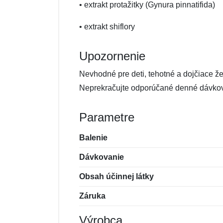
• extrakt protažitky (Gynura pinnatifida)
• extrakt shiflory
Upozornenie
Nevhodné pre deti, tehotné a dojčiace ž
Neprekračujte odporúčané denné dávkov
Parametre
Balenie
Dávkovanie
Obsah účinnej látky
Záruka
Výrobca