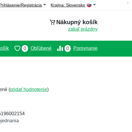
Prihlásenie/Registrácia
Krajina:
Slovensko
Nákupný košík
zatiaľ prázdny
ošík
Obľúbené
Porovnanie
0
0
ené (
pridať hodnotenie
)
25196002154
bjednania