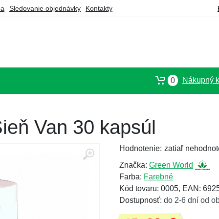
ba
Sledovanie objednávky
Kontakty
Nákupný k
0
ieň Van 30 kapsúl
Hodnotenie:
zatiaľ nehodnot
Značka:
Green World
Farba:
Farebné
Kód tovaru: 0005, EAN: 69
Dostupnosť:
do 2-6 dní od o