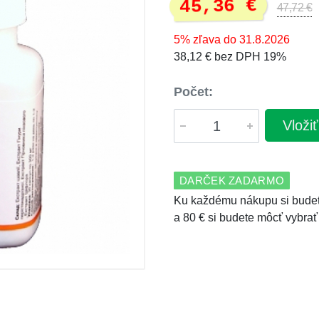
45,36 €
47,72 €
5% zľava do 31.8.2026
38,12 € bez DPH 19%
Počet:
Vloži
DARČEK ZADARMO
Ku každému nákupu si budet
a 80 € si budete môcť vybrať