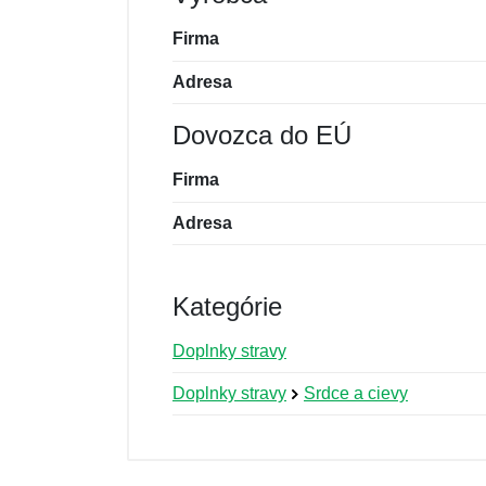
Firma
Adresa
Dovozca do EÚ
Firma
Adresa
Kategórie
Doplnky stravy
Doplnky stravy
Srdce a cievy
Nová recenzia
Nová otázka