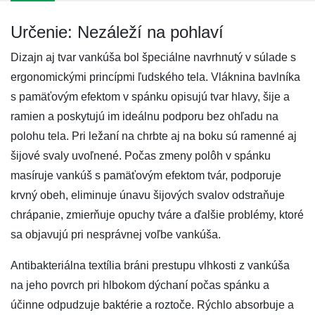
Určenie: Nezáleží na pohlaví
Dizajn aj tvar vankúša bol špeciálne navrhnutý v súlade s
ergonomickými princípmi ľudského tela. Vláknina bavlníka
s pamäťovým efektom v spánku opisujú tvar hlavy, šije a
ramien a poskytujú im ideálnu podporu bez ohľadu na
polohu tela. Pri ležaní na chrbte aj na boku sú ramenné aj
šijové svaly uvoľnené. Počas zmeny polôh v spánku
masíruje vankúš s pamäťovým efektom tvár, podporuje
krvný obeh, eliminuje únavu šijových svalov odstraňuje
chrápanie, zmierňuje opuchy tváre a ďalšie problémy, ktoré
sa objavujú pri nesprávnej voľbe vankúša.
Antibakteriálna textília bráni prestupu vlhkosti z vankúša
na jeho povrch pri hlbokom dýchaní počas spánku a
účinne odpudzuje baktérie a roztoče. Rýchlo absorbuje a