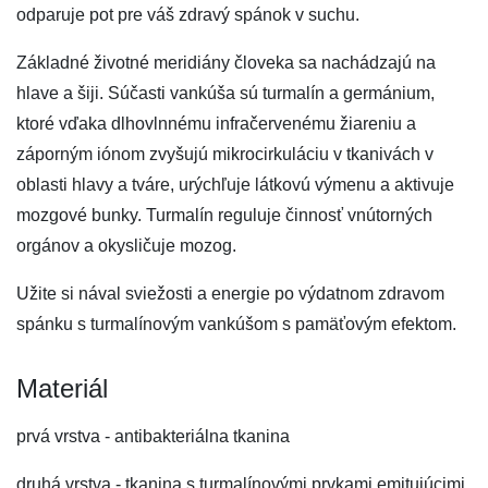
odparuje pot pre váš zdravý spánok v suchu.
Základné životné meridiány človeka sa nachádzajú na
hlave a šiji. Súčasti vankúša sú turmalín a germánium,
ktoré vďaka dlhovlnnému infračervenému žiareniu a
záporným iónom zvyšujú mikrocirkuláciu v tkanivách v
oblasti hlavy a tváre, urýchľuje látkovú výmenu a aktivuje
mozgové bunky. Turmalín reguluje činnosť vnútorných
orgánov a okysličuje mozog.
Užite si nával sviežosti a energie po výdatnom zdravom
spánku s turmalínovým vankúšom s pamäťovým efektom.
Materiál
prvá vrstva - antibakteriálna tkanina
druhá vrstva - tkanina s turmalínovými prvkami emitujúcimi