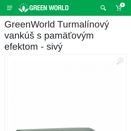
0
GreenWorld Turmalínový
vankúš s pamäťovým
efektom - sivý