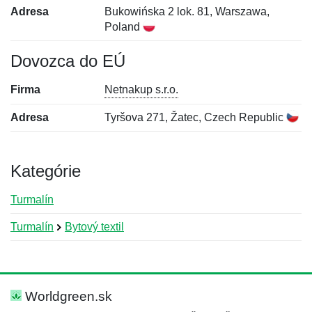
Adresa
Bukowińska 2 lok. 81, Warszawa,
Poland
Dovozca do EÚ
Firma
Netnakup s.r.o.
Adresa
Tyršova 271, Žatec, Czech Republic
Kategórie
Turmalín
Turmalín
Bytový textil
Nová recenzia
Nová otázka
Hodnotenie:
Meno:
*
*
Worldgreen.sk