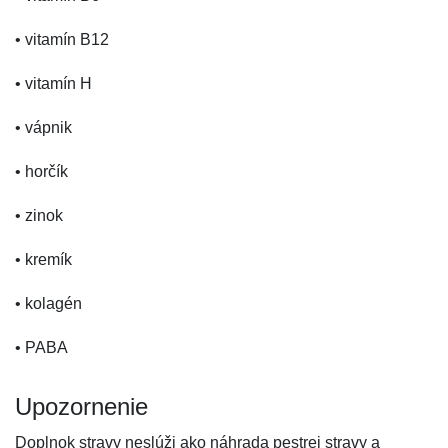
• vitamín B12
• vitamín H
• vápnik
• horčík
• zinok
• kremík
• kolagén
• PABA
Upozornenie
Doplnok stravy neslúži ako náhrada pestrej stravy a