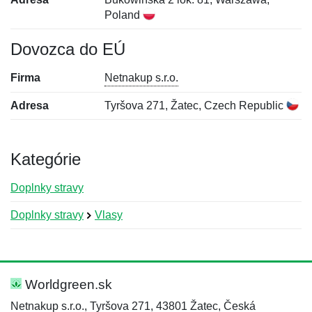
Poland
Dovozca do EÚ
Firma
Netnakup s.r.o.
Adresa
Tyršova 271, Žatec, Czech Republic
Kategórie
Doplnky stravy
Doplnky stravy
Vlasy
Nová recenzia
Nová otázka
Hodnotenie:
Meno:
*
*
Worldgreen.sk
Netnakup s.r.o., Tyršova 271, 43801 Žatec, Česká