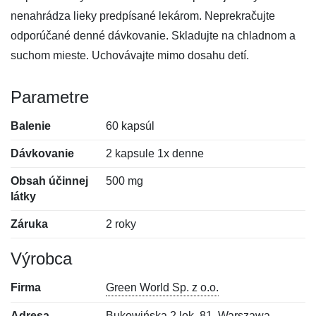
nenahrádza lieky predpísané lekárom. Neprekračujte
odporúčané denné dávkovanie. Skladujte na chladnom a
suchom mieste. Uchovávajte mimo dosahu detí.
Parametre
Balenie
60 kapsúl
Dávkovanie
2 kapsule 1x denne
Obsah účinnej
500 mg
látky
Záruka
2 roky
Výrobca
Firma
Green World Sp. z o.o.
Adresa
Bukowińska 2 lok. 81, Warszawa,