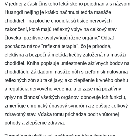
V jednej z časti čínskeho lekárskeho pojednania s názvom
Huangdi neijing je krátko načrtnutá teória masáže
chodidiel: "na ploche chodidla sú tisíce nervových
zakončení, ktoré majú reflexný vplyv na celkový stav
človeka, pozitívne ovplyvňujú rôzne orgány." Odtiaľ
pochádza názov "reflexná terapia", čo je prírodná,
efektívna a bezpečná metóda liečby založená na masáži
chodidiel. Kniha popisuje umiestnenie aktívnych bodov na
chodidlách. Základom masáže nôh s cieľom stimulovania
reflexných zón sú také javy, ako zlepšenie krvného obehu
a regulácia nervového vedenia, a to zase má pozitívny
vplyv na činnosť všetkých orgánov, obnovuje ich funkciu,
zmierňuje chronický únavový syndróm a zlepšuje celkový
zdravotný stav. Vďaka tomu prichádza pocit vnútornej
pohody a zlepšenie zdravia.