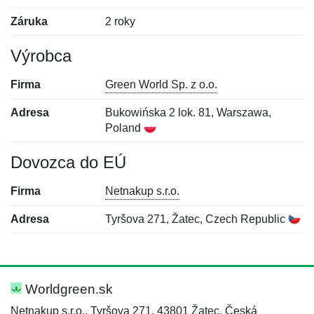
Záruka
2 roky
Výrobca
Firma
Green World Sp. z o.o.
Adresa
Bukowińska 2 lok. 81, Warszawa,
Poland
Dovozca do EÚ
Firma
Netnakup s.r.o.
Adresa
Tyršova 271, Žatec, Czech Republic
Nová recenzia
Nová otázka
Hodnotenie:
Meno:
*
*
Worldgreen.sk
Netnakup s.r.o., Tyršova 271, 43801 Žatec, Česká