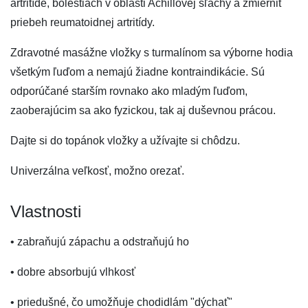
artritíde, bolestiach v oblasti Achillovej šľachy a zmierniť
priebeh reumatoidnej artritídy.
Zdravotné masážne vložky s turmalínom sa výborne hodia
všetkým ľuďom a nemajú žiadne kontraindikácie. Sú
odporúčané starším rovnako ako mladým ľuďom,
zaoberajúcim sa ako fyzickou, tak aj duševnou prácou.
Dajte si do topánok vložky a užívajte si chôdzu.
Univerzálna veľkosť, možno orezať.
Vlastnosti
• zabraňujú zápachu a odstraňujú ho
• dobre absorbujú vlhkosť
• priedušné, čo umožňuje chodidlám "dýchať"