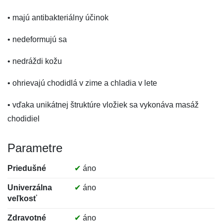
• majú antibakteriálny účinok
• nedeformujú sa
• nedráždi kožu
• ohrievajú chodidlá v zime a chladia v lete
• vďaka unikátnej štruktúre vložiek sa vykonáva masáž
chodidiel
Parametre
Priedušné
✔
áno
Univerzálna
✔
áno
veľkosť
Zdravotné
✔
áno