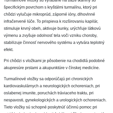
Turmalínové vložky sú vyrábané na báze tkaniny so
špecifickým povrchom s kryštálmi turmalínu, ktorý pri
chôdzi vylučuje mikroprúd, záporné ióny, dlhovlnné
infračervené lúče. To prispieva k rozširovaniu kapilár,
stimuluje krvný obeh, aktivuje bunky, urýchľuje látkovú
výmenu a zvyšuje odolnosť tela voči vzniku choroby,
stabilizuje činnosť nervového systému a vytvára teplotný
efekt.
Pri chôdzi s vložkami je pôsobenie na chodidlá podobné
akupresúre prstami a akupunktúre v čínskej medicíne.
Turmalínové vložky sa odporúčajú pri chronických
kardiovaskulárnych a neurologických ochoreniach, pri
oslabenej imunite, poruchách tráviaceho traktu, pri
nespavosti, gynekologických a urologických ochoreniach.
Tieto vložky sú schopné poskytnúť účinnú pomoc pri