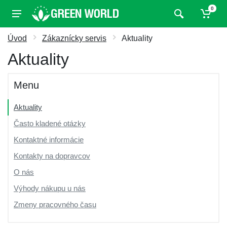
0
Úvod
Zákaznícky servis
Aktuality
Aktuality
Menu
Aktuality
Často kladené otázky
Kontaktné informácie
Kontakty na dopravcov
O nás
Výhody nákupu u nás
Zmeny pracovného času