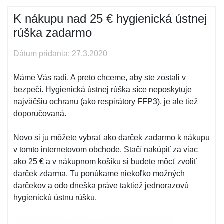
K nákupu nad 25 € hygienická ústnej
rúška zadarmo
Dátum pridania: 27.3.2020
Máme Vás radi. A preto chceme, aby ste zostali v
bezpečí. Hygienická ústnej rúška síce neposkytuje
najväčšiu ochranu (ako respirátory FFP3), je ale tiež
doporučovaná.
Novo si ju môžete vybrať ako darček zadarmo k nákupu
v tomto internetovom obchode. Stačí nakúpiť za viac
ako 25 € a v nákupnom košíku si budete môcť zvoliť
darček zdarma. Tu ponúkame niekoľko možných
darčekov a odo dneška práve taktiež jednorazovú
hygienickú ústnu rúšku.