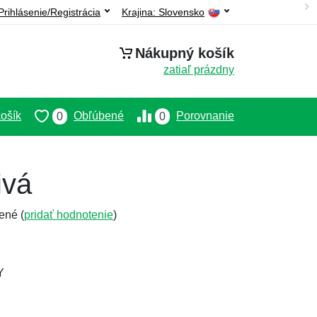
Prihlásenie/Registrácia
Krajina:
Slovensko
Nákupný košík
zatiaľ prázdny
ošík
Obľúbené
Porovnanie
0
0
ivá
ené (
pridať hodnotenie
)
Y