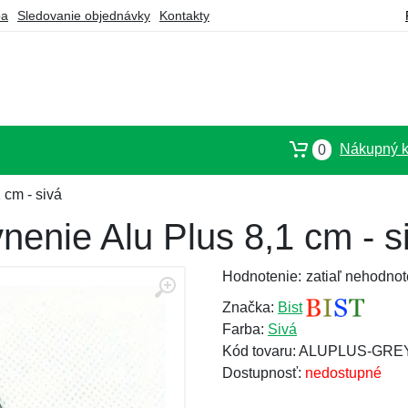
ba
Sledovanie objednávky
Kontakty
Nákupný k
0
 cm - sivá
nenie Alu Plus 8,1 cm - s
Hodnotenie:
zatiaľ nehodnot
Značka:
Bist
Farba:
Sivá
Kód tovaru: ALUPLUS-GRE
Dostupnosť:
nedostupné