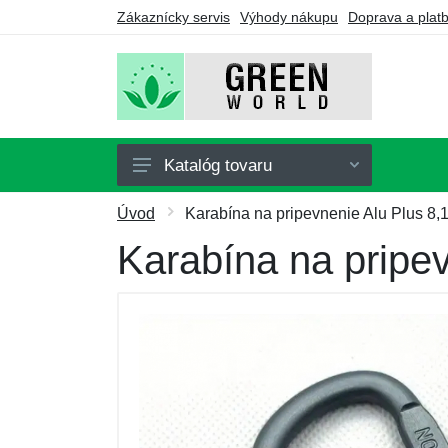
Zákaznícky servis
Výhody nákupu
Doprava a plat
Katalóg tovaru
Doplnky stravy
Úvod
Karabína na pripevnenie Alu Plus 8,1
Nápoje
Karabína na pripev
Turmalín
Drogérie
Ozonátory
Výhodné balíčky
Darčekové poukazy