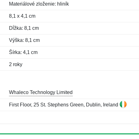
Materiálové zloženie: hliník
8,1 x 4,1 cm
Dĺžka: 8,1 cm
Výška: 8,1 cm
Šírka: 4,1 cm
2 roky
Whaleco Technology Limited
First Floor, 25 St. Stephens Green, Dublin, Ireland
Meno:
E-mail:
*
*
E-mail:
*