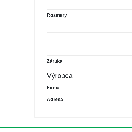
Rozmery
Záruka
Výrobca
Firma
Adresa
Nová recenzia
Nová otázka
Hodnotenie:
Meno:
*
*