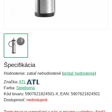
Špecifikácia
Hodnotenie:
zatiaľ nehodnotené (
pridať hodnotenie
)
Značka:
ATL
Farba:
Strieborná
Kód tovaru: 5907621824501-X, EAN: 5907621824501
Dostupnosť:
nedostupné
Tento tovar je vypredaný u nás aj priamo u výrobcu. Nedá