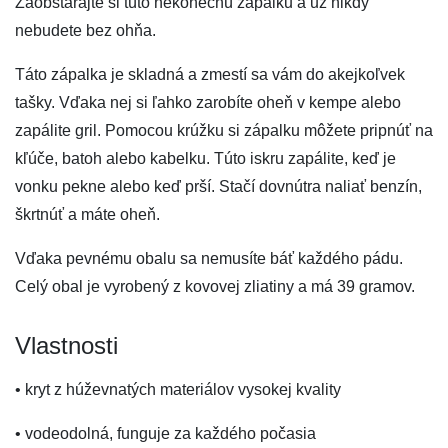
Zaobstarajte si túto nekonečnú zápalku a už nikdy
nebudete bez ohňa.
Táto zápalka je skladná a zmestí sa vám do akejkoľvek
tašky. Vďaka nej si ľahko zarobíte oheň v kempe alebo
zapálite gril. Pomocou krúžku si zápalku môžete pripnúť na
kľúče, batoh alebo kabelku. Túto iskru zapálite, keď je
vonku pekne alebo keď prší. Stačí dovnútra naliať benzín,
škrtnúť a máte oheň.
Vďaka pevnému obalu sa nemusíte báť každého pádu.
Celý obal je vyrobený z kovovej zliatiny a má 39 gramov.
Vlastnosti
• kryt z húževnatých materiálov vysokej kvality
• vodeodolná, funguje za každého počasia