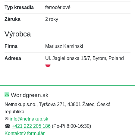
Typ kresadla
ferrocériové
Záruka
2 roky
Výrobca
Firma
Mariusz Kaminski
Adresa
Ul. Jagiellonska 15/7, Bytom, Poland
Nová recenzia
Nová otázka
Hodnotenie:
Meno:
*
*
Worldgreen.sk
Netnakup s.r.o., Tyršova 271, 43801 Žatec, Česká
republika
Meno:
E-mail:
*
*
✉
info@netnakup.sk
☎
+421 222 205 186
(Po-Pi 8:00-16:30)
Kontaktný formulár