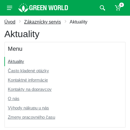
0
Úvod
Zákaznícky servis
Aktuality
Aktuality
Menu
Aktuality
Často kladené otázky
Kontaktné informácie
Kontakty na dopravcov
O nás
Výhody nákupu u nás
Zmeny pracovného času