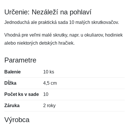
Určenie: Nezáleží na pohlaví
Jednoduchá ale praktická sada 10 malých skrutkovačov.
Vhodná pre veľmi malé skrutky, napr. u okuliarov, hodiniek
alebo niektorých detských hračiek.
Parametre
Balenie
10 ks
Dĺžka
4,5 cm
Počet ks v sade
10
Záruka
2 roky
Výrobca