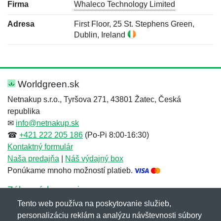
Firma
Whaleco Technology Limited
Adresa
First Floor, 25 St. Stephens Green,
Dublin, Ireland
Nová recenzia
Nová otázka
Hodnotenie:
Meno:
*
*
Worldgreen.sk
Netnakup s.r.o., Tyršova 271, 43801 Žatec, Česká
republika
Meno:
E-mail:
*
*
✉
info@netnakup.sk
☎
+421 222 205 186
(Po-Pi 8:00-16:30)
Kontaktný formulár
Naša predajňa
|
Náš výdajný box
E-mail:
*
Ponúkame mnoho možností platieb.
Správa
*
Zákaznícky servis
Tento web používa na poskytovanie služieb,
Novinky emailom
personalizáciu reklám a analýzu návštevnosti súbory
Správa
*