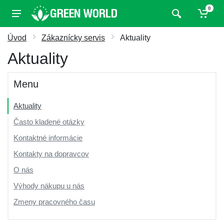
0
Úvod
Zákaznícky servis
Aktuality
Aktuality
Menu
Aktuality
Často kladené otázky
Kontaktné informácie
Kontakty na dopravcov
O nás
Výhody nákupu u nás
Zmeny pracovného času