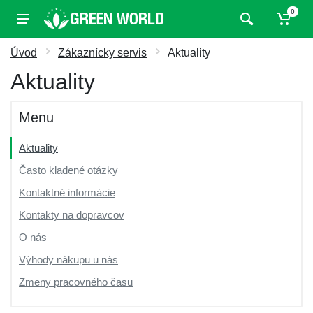
0
Úvod
Zákaznícky servis
Aktuality
Aktuality
Menu
Aktuality
Často kladené otázky
Kontaktné informácie
Kontakty na dopravcov
O nás
Výhody nákupu u nás
Zmeny pracovného času