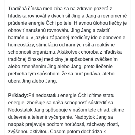
Tradičná čínska medicína sa na zdravie pozerá z
hľadiska rovnováhy dvoch síl Jing a Jang a rovnomerné
prúdenie energie Čchi po tele. Hlavnou úlohou liečby je
obnoviť narušenú rovnováhu Jing Jang a zaistiť
harmóniu, v jazyku západnej medicíny ide o obnovenie
homeostázy, stimuláciu ochranných síl a reaktívne
schopnosti organizmu. Akákoľvek choroba z hľadiska
tradičnej čínskej medicíny je spôsobená zväčšením
alebo zmenšením Jing alebo Jang, preto liečenie
prebieha tým spôsobom, že sa buď pridáva, alebo
uberá Jing alebo Jang.
Príklady:
Pri nedostatku energie Čchi cítime stratu
energie, zhoršuje sa naša schopnosť sústrediť sa.
Nedostatok Jang spôsobuje v našom tele chlad, cítime
duševné a telesné vyčerpanie. Nadbytok Jang sa
naopak prejavuje pocitom horúčosti, záchvaty zlosti,
zvýšenou aktivitou. Časom potom dochádza k