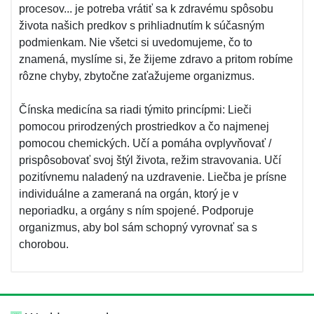
procesov... je potreba vrátiť sa k zdravému spôsobu
života našich predkov s prihliadnutím k súčasným
podmienkam. Nie všetci si uvedomujeme, čo to
znamená, myslíme si, že žijeme zdravo a pritom robíme
rôzne chyby, zbytočne zaťažujeme organizmus.
Čínska medicína sa riadi týmito princípmi: Lieči
pomocou prirodzených prostriedkov a čo najmenej
pomocou chemických. Učí a pomáha ovplyvňovať /
prispôsobovať svoj štýl života, režim stravovania. Učí
pozitívnemu naladený na uzdravenie. Liečba je prísne
individuálne a zameraná na orgán, ktorý je v
neporiadku, a orgány s ním spojené. Podporuje
organizmus, aby bol sám schopný vyrovnať sa s
chorobou.