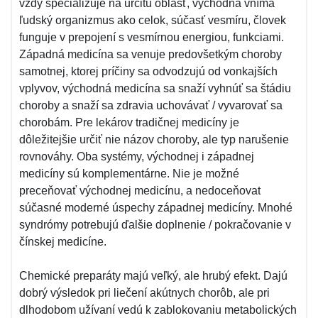
vždy špecializuje na určitú oblasť, východná vníma
ľudský organizmus ako celok, súčasť vesmíru, človek
funguje v prepojení s vesmírnou energiou, funkciami.
Západná medicína sa venuje predovšetkým choroby
samotnej, ktorej príčiny sa odvodzujú od vonkajších
vplyvov, východná medicína sa snaží vyhnúť sa štádiu
choroby a snaží sa zdravia uchovávať / vyvarovať sa
chorobám. Pre lekárov tradičnej medicíny je
dôležitejšie určiť nie názov choroby, ale typ narušenie
rovnováhy. Oba systémy, východnej i západnej
medicíny sú komplementárne. Nie je možné
preceňovať východnej medicínu, a nedoceňovat
súčasné moderné úspechy západnej medicíny. Mnohé
syndrómy potrebujú ďalšie doplnenie / pokračovanie v
čínskej medicíne.
Chemické preparáty majú veľký, ale hrubý efekt. Dajú
dobrý výsledok pri liečení akútnych chorôb, ale pri
dlhodobom užívaní vedú k zablokovaniu metabolických