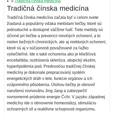
»
Tradičná čínska medicína
Tradičná čínska medicína
Tradičná čínska medicína začala byť v celom svete
žiadaná a populárny vďaka metódam liečby, ktoré sú
jednoduché a dostupné väčšine ľudí. Tieto metódy sú
účinné pri liečbe a prevencii mnohých ochorení, a to
nielen bežných chronických, ale aj niektorých ochorení,
ktoré sú aj v súčasnosti považované za ťažko
vyliečiteľné. Ide o také ochorenia ako je kliešťová
encefalitída, roztrúsená skleróza, atopický ekzém,
hyperlipidémia pod. Prednosťou tradičnej čínskej
medicíny je dokonale prepracovaný systém
energetických dráh v tele, funkcie orgánov a ich
vzájomného pôsobenia. Úlohou liečby je obnoviť
narušenú rovnováhu Jing Jang a zabezpečiť
rovnomerné prúdenie energie Čchi. V jazyku západnej
medicíny ide o obnovenie homeostázy, stimuláciu
ochranných síl a reaktívne schopnosti organizmu.