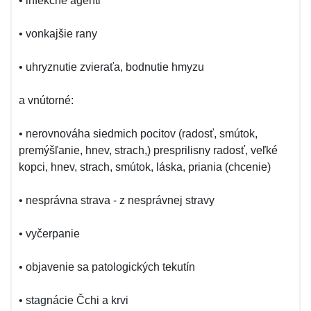
• infekčné agenti
• vonkajšie rany
• uhryznutie zvieraťa, bodnutie hmyzu
a vnútorné:
• nerovnováha siedmich pocitov (radosť, smútok,
premýšľanie, hnev, strach,) presprilisny radosť, veľké
kopci, hnev, strach, smútok, láska, priania (chcenie)
• nesprávna strava - z nesprávnej stravy
• vyčerpanie
• objavenie sa patologických tekutín
• stagnácie Čchi a krvi