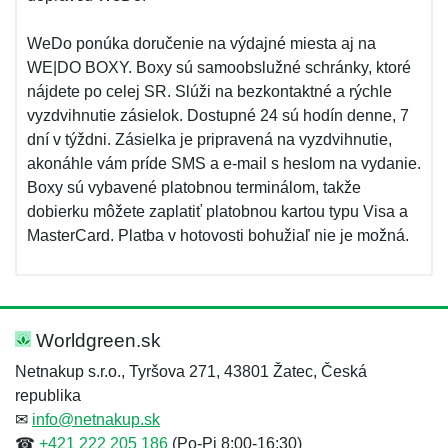
WeDo ponúka doručenie na výdajné miesta aj na
WE|DO BOXY. Boxy sú samoobslužné schránky, ktoré
nájdete po celej SR. Slúži na bezkontaktné a rýchle
vyzdvihnutie zásielok. Dostupné 24 sú hodín denne, 7
dní v týždni. Zásielka je pripravená na vyzdvihnutie,
akonáhle vám príde SMS a e-mail s heslom na vydanie.
Boxy sú vybavené platobnou terminálom, takže
dobierku môžete zaplatiť platobnou kartou typu Visa a
MasterCard. Platba v hotovosti bohužiaľ nie je možná.
Worldgreen.sk
Netnakup s.r.o., Tyršova 271, 43801 Žatec, Česká
republika
✉
info@netnakup.sk
☎
+421 222 205 186
(Po-Pi 8:00-16:30)