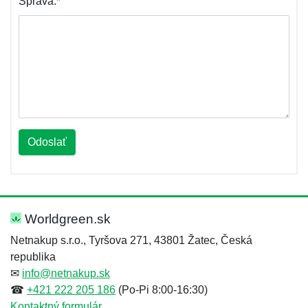
Správa:
*
Odoslať
Worldgreen.sk
Netnakup s.r.o., Tyršova 271, 43801 Žatec, Česká
republika
✉
info@netnakup.sk
☎
+421 222 205 186
(Po-Pi 8:00-16:30)
Kontaktný formulár