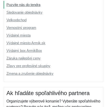
Pozvite nás do tendra
Sledovanie objednávky
Velkoobchod
Vernostný program
Výdajné miesta
Výdajné miesto Armik.sk
Výdajný box ArmikBox
Záruka najlepšej ceny
Zľavy pre profesijné skupiny
Zmena a zrušenie objednávky
Ak hľadáte spoľahlivého partnera
Organizujete výberové konanie? Vyberáte spoľahlivého
partnera? Pozvite nás tiež, možno vás prekvapíme...