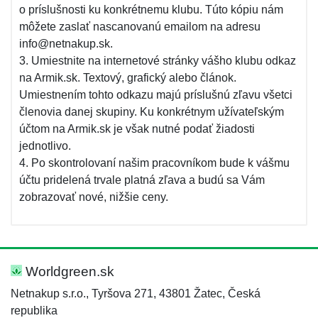
o príslušnosti ku konkrétnemu klubu. Túto kópiu nám
môžete zaslať nascanovanú emailom na adresu
info@netnakup.sk.
3. Umiestnite na internetové stránky vášho klubu odkaz
na Armik.sk. Textový, grafický alebo článok.
Umiestnením tohto odkazu majú príslušnú zľavu všetci
členovia danej skupiny. Ku konkrétnym užívateľským
účtom na Armik.sk je však nutné podať žiadosti
jednotlivo.
4. Po skontrolovaní našim pracovníkom bude k vášmu
účtu pridelená trvale platná zľava a budú sa Vám
zobrazovať nové, nižšie ceny.
Worldgreen.sk
Netnakup s.r.o., Tyršova 271, 43801 Žatec, Česká
republika