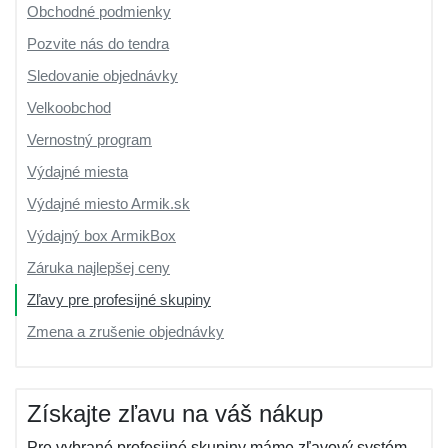
Obchodné podmienky
Pozvite nás do tendra
Sledovanie objednávky
Velkoobchod
Vernostný program
Výdajné miesta
Výdajné miesto Armik.sk
Výdajný box ArmikBox
Záruka najlepšej ceny
Zľavy pre profesijné skupiny
Zmena a zrušenie objednávky
Získajte zľavu na váš nákup
Pre vybrané profesijné skupiny máme zľavový systém.